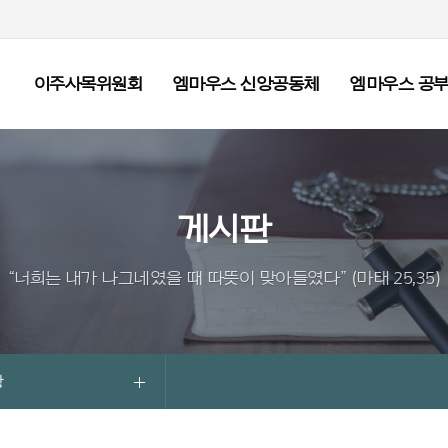
이주사목위원회
엠마우스 신앙공동체
엠마우스 공
게시판
“너희는 내가 나그네였을 때 따뜻이 맞아들였다” (마태 25,35)
항