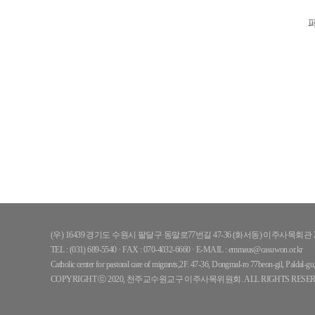
(우) 16439 경기도 수원시 팔달구 동말로77번길 47-36 (화서동) 이주사목회관 
TEL : (031) 689-5540 · FAX : 070-4032-6660
·
E-MAIL : emmaus@casuwon.or.kr
Catholic center for pastoral care of migrants,2F. 47-36, Dongmal-ro 77beon-gil, Paldal-
COPYRIGHT ⓒ 2020, 천주교수원교구 이주사목위원회. ALL RIGHTS RESER