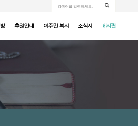
부방
후원안내
이주민 복지
소식지
게시판