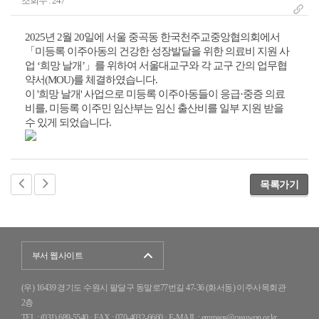
조회수 : 247
2025년 2월 20일에 서울 중곡동 한국천주교중앙협의회에서
「미등록 이주아동의 건강한 성장발달을 위한 의료비 지원 사
업 ‘희망 날개’」를 위하여 서울대교구와 각 교구 간의 업무협
약서(MOU)를 체결하였습니다.
이 '희망 날개' 사업으로 미등록 이주아동들이 응급·중증 의료
비를, 미등록 이주민 임산부는 임신 출산비를 일부 지원 받을
수 있게 되었습니다.
목록가기
부서 웹사이트
(우) 16439 경기도 수원시 팔달구 동말로77번길 47-36 (화서동) 이주사목회관
2층
TEL : (031) 689-5540 · FAX : 070-4032-6660
·
E-MAIL : emmaus@casuwon.or.kr