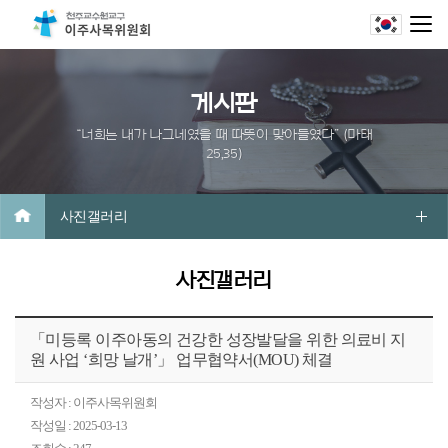
게시판
“너희는 내가 나그네였을 때 따뜻이 맞아들였다” (마태
25,35)
사진갤러리
사진갤러리
「미등록 이주아동의 건강한 성장발달을 위한 의료비 지
원 사업 ‘희망 날개’」 업무협약서(MOU) 체결
작성자 : 이주사목위원회
작성일 : 2025-03-13