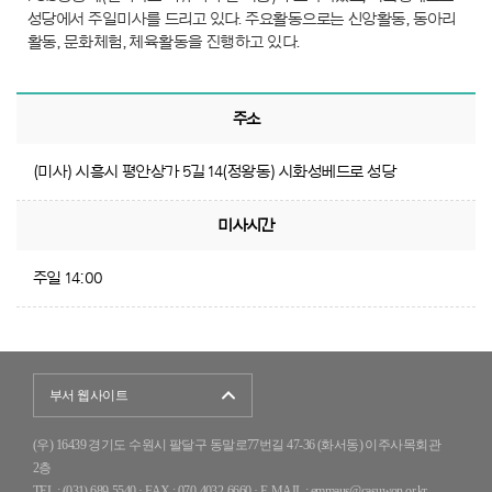
성당에서 주일미사를 드리고 있다.
주요활동으로는 신앙활동, 동아리
활동, 문화체험, 체육활동을 진행하고 있다.
주소
(미사) 시흥시 평안상가 5길 14(정왕동) 시화성베드로 성당
미사시간
주일 14:00
부서 웹사이트
(우) 16439 경기도 수원시 팔달구 동말로77번길 47-36 (화서동) 이주사목회관
2층
TEL : (031) 689-5540 · FAX : 070-4032-6660
·
E-MAIL : emmaus@casuwon.or.kr