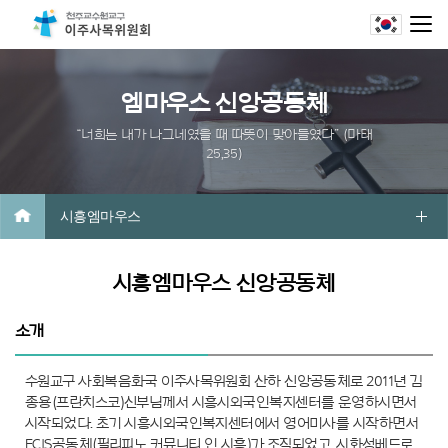
엠마우스 신앙공동체
“너희는 내가 나그네였을 때 따뜻이 맞아들였다” (마태
25,35)
시흥엠마우스
시흥엠마우스 신앙공동체
소개
수원교구 사회복음화국 이주사목위원회 산하 신앙공동체로 2011년 김
종용(프란치스코)신부님께서 시흥시외국인복지센터를 운영하시면서
시작되었다.
초기 시흥시외국인복지센터에서 영어미사를 시작하면서
FCIS공동체(필리피노 커뮤니티 인 시흥)가 조직되었고, 시화성베드로